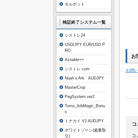
モルボット
検証終了システム一覧
シストレ24
USD/JPY EUR/USD P
RO
お
Aznable++
シストレ.com
お問
Noah`s Ark AUDJPY
MasterCrop
PegSystem ver2
Tomo_ArbMagic_Bonu
s
トナカイ V1 AUDJPY
コ
ホワイトゾーン(裁量取
コ
引)