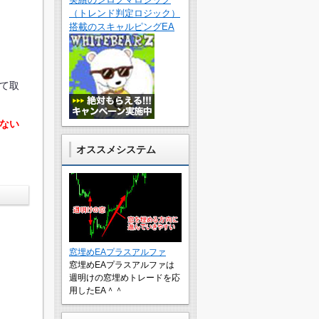
（トレンド判定ロジック）
搭載のスキャルピングEA
て取
ない
オススメシステム
窓埋めEAプラスアルファ
窓埋めEAプラスアルファは
週明けの窓埋めトレードを応
用したEA＾＾