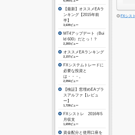
6,060ビュー
【最新】オススメEAラ
ンキング【2015年前
FXシスト
半】
3,639ビュー
MT4アップデート（Bui
ld 600）だとっ！？
2,283ビュー
オススメEAランキング
2,157ビュー
FXシステムトレードに
必要な投資と
は・・・。
2,094ビュー
【検証】窓埋めEAプラ
スアルファ【レビュ
ー】
1,728ビュー
FXシストレ 2016年5
月収支
1,659ビュー
資金配分と使用口座を