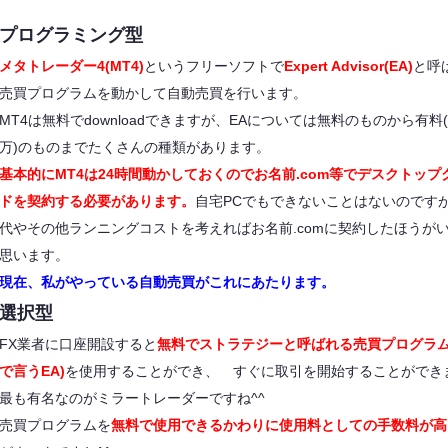
プログラミング型
メタトレーダー4(MT4)
というフリーソフトで
Expert Advisor(EA)
と呼
売買プログラムを動かして自動売買を行います。
MT4は無料でdownloadできますが、EAについては無料のものから有料(
万)のものまでたくさんの種類があります。
基本的にMT4は24時間動かしておくのでお名前.com等でデスクトップ
ドを契約する必要があります。
自宅PCでもできないことはないのです
代やその他ランニングコストを考えればお名前.comに契約したほうが
思います。
現在、私がやっている自動売買がこれにあたります。
選択型
FX業者に口座開設すると
無料でストラテジーと呼ばれる売買プログラム
で言うEA)
を使用することができ、 すぐに取引を開始することができ
最も有名なのがミラートレーダーですね^^
売買プログラムを
無料で使用できるかわりに使用料としての手数料が高