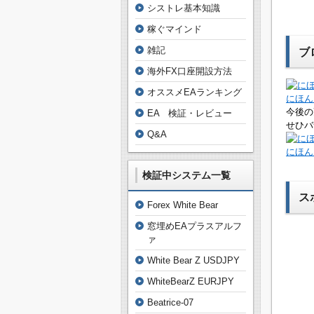
シストレ基本知識
稼ぐマインド
雑記
ブ
海外FX口座開設方法
オススメEAランキング
にほん
今後の
EA 検証・レビュー
せひバ
Q&A
にほん
検証中システム一覧
ス
Forex White Bear
窓埋めEAプラスアルフ
ァ
White Bear Z USDJPY
WhiteBearZ EURJPY
Beatrice-07