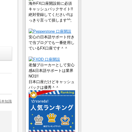
海外FX口座開設前に必須
キャッシュバックサイト!!
絶対登録してください!!は
っきり言って損します^^;
安心の日本語サポート付き
で当ブログでも一番使用し
ているFX口座です＾＾
老舗ブローカーとして安心
感&日本語サポートは業界
NO1!!
日本口座だけどキャッシュ
バックは優秀＾＾
基本知識