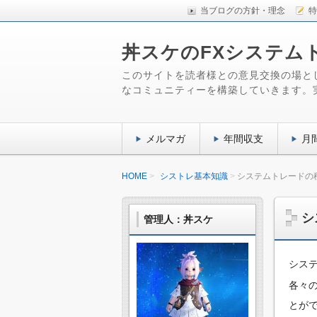
当ブログの方針・理念
特
丼スケのFXシステム
このサイトを読者様との意見交換の場と
なコミュニティーを構築していきます。
メルマガ
年間収支
月
HOME
シストレ基本知識
システムトレードの
シ
管理人：丼スケ
シス
各々
とが