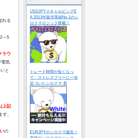
USDJPYスキャルピングE
A 2013年販売実績No.1のシ
ばれる
ロクマロジック搭載！
2～5
クラウ
が電気
いいと
トレード時間が短くなっ
て、ストレスフリーに一歩
近づいたシロクマ 君
(上記
ます。
い
の
EURJPYのシロクマ誕生！
実績のシロクマロジック