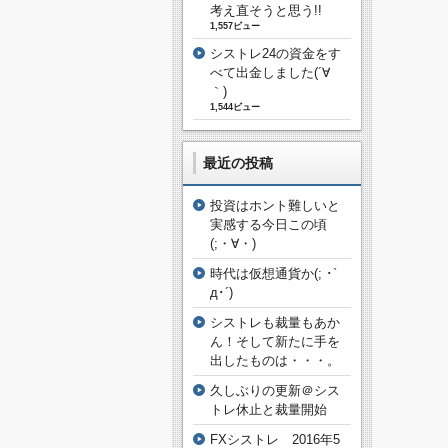
考え直そうと思う!!
1,557ビュー
シストレ24の資金をす
べて出金しました(´∀
｀)
1,544ビュー
最近の投稿
投資はホント難しいと
実感する今日この頃
(;・∀・)
時代は仮想通貨か(; ･`
д･´)
シストレも裁量もあか
ん！そして新たに手を
出したものは・・・。
久しぶりの更新＠シス
トレ休止と裁量開始
FXシストレ 2016年5