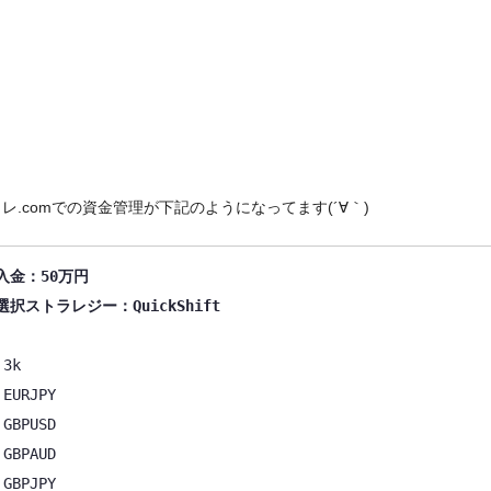
レ.comでの資金管理が下記のようになってます(´∀｀)
入金：50万円
k

PY

SD

UD

PY
