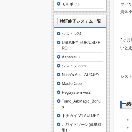
ゃい
モルボット
資金不
検証終了システム一覧
シストレ24
2ヶ
USD/JPY EUR/USD P
いと思
RO
Aznable++
シストレ.com
Noah`s Ark AUDJPY
シスト
MasterCrop
PegSystem ver2
Tomo_ArbMagic_Bonu
一緒
s
トナカイ V1 AUDJPY
ホワイトゾーン(裁量取
引)