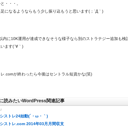
かと・・・。
足になるようならもう少し振り込もうと思います(；´Д｀)
月以内に10K運用が達成できなそうな様子なら別のストラテジー追加も検
います(´∀｀)
レ.comが終わったら今後はセントラル短資かな(笑)
に読みたいWordPress関連記事
」
シストレ24始動(´・ω・｀)
シストレ.com 2014年03月月間収支