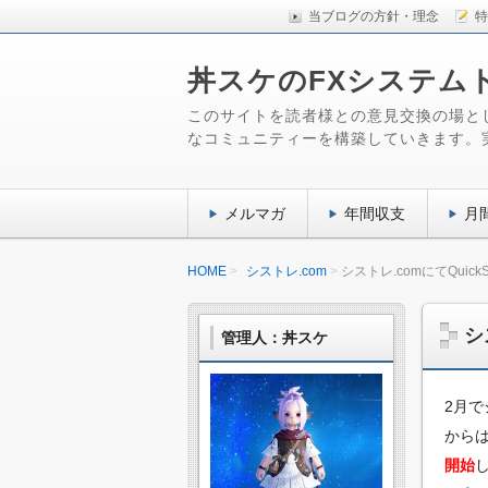
当ブログの方針・理念
特
丼スケのFXシステム
このサイトを読者様との意見交換の場と
なコミュニティーを構築していきます。
メルマガ
年間収支
月
HOME
シストレ.com
シストレ.comにてQuick
シ
管理人：丼スケ
2月で
から
開始