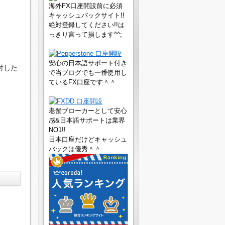
海外FX口座開設前に必須
キャッシュバックサイト!!
絶対登録してください!!は
っきり言って損します^^;
安心の日本語サポート付き
討した
で当ブログでも一番使用し
ているFX口座です＾＾
老舗ブローカーとして安心
感&日本語サポートは業界
NO1!!
日本口座だけどキャッシュ
バックは優秀＾＾