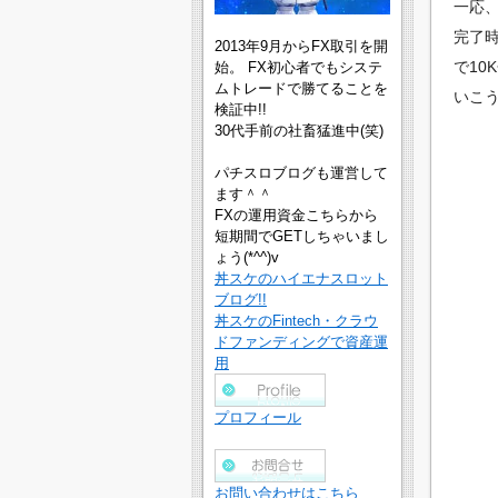
一応、
完了時
2013年9月からFX取引を開
で10
始。 FX初心者でもシステ
ムトレードで勝てることを
いこう
検証中!!
30代手前の社畜猛進中(笑)
パチスロブログも運営して
ます＾＾
FXの運用資金こちらから
短期間でGETしちゃいまし
ょう(*^^)v
丼スケのハイエナスロット
ブログ!!
丼スケのFintech・クラウ
ドファンディングで資産運
用
プロフィール
お問い合わせはこちら