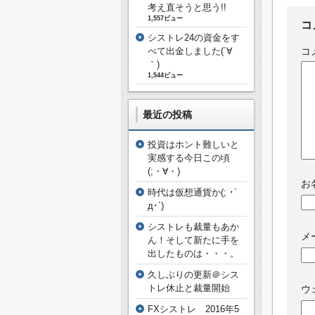
考え直そうと思う!!
1,557ビュー
コ
シストレ24の資金をす
コ
べて出金しました(´∀
｀)
1,544ビュー
最近の投稿
投資はホント難しいと
実感する今日この頃
(;・∀・)
お
時代は仮想通貨か(; ･`
д･´)
シストレも裁量もあか
メ
ん！そして新たに手を
出したものは・・・。
久しぶりの更新＠シス
トレ休止と裁量開始
ウ
FXシストレ 2016年5