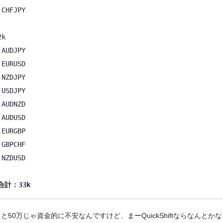
PY

2k

PY

SD

PY

PY

ZD

SD

BP

HF

SD

合計：33k
と50万じゃ資金的に不安なんですけど、まーQuickShiftならなんとか