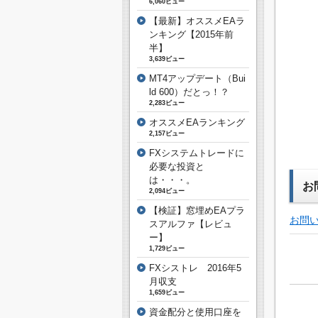
6,060ビュー
【最新】オススメEAラ
ンキング【2015年前
半】
3,639ビュー
MT4アップデート（Bui
ld 600）だとっ！？
2,283ビュー
オススメEAランキング
2,157ビュー
FXシステムトレードに
必要な投資と
は・・・。
お
2,094ビュー
【検証】窓埋めEAプラ
お問
スアルファ【レビュ
ー】
1,729ビュー
FXシストレ 2016年5
月収支
1,659ビュー
資金配分と使用口座を