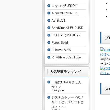
コツコツEURJPY
AlnilamORION FX
AshikaV1
BandCross3 EURUSD
EGOIST (USDJPY)
ブ
Forex Solid
Fukurou V2.5
にほん
Ririy&Racco’s Hippo
今後の
せひバ
人気記事ランキング
にほん
一緒にFXやりません
か！？
ス
7,456ビュー
システムトレードのメ
リットとデメリットと
は・・・。