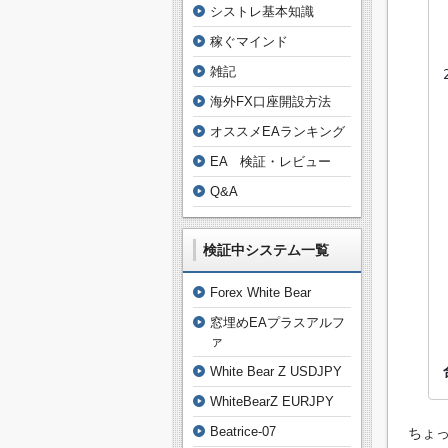
シストレ基本知識
 CHFJ
稼ぐマインド
雑記
 AUDJ
海外FX口座開設方法
 EURU
オススメEAランキング
 NZDJ
EA 検証・レビュー
 USDJ
Q&A
 AUDN
 AUDU
検証中システム一覧
 EURG
 GBPC
Forex White Bear
 NZDU
窓埋めEAプラスアルフ
ァ
White Bear Z USDJPY
WhiteBearZ EURJPY
Beatrice-07
ちょっ