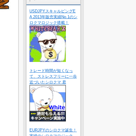
USDJPYスキャルピングE
A 2013年販売実績No.1のシ
ロクマロジック搭載！
トレード時間が短くなっ
て、ストレスフリーに一歩
近づいたシロクマ 君
EURJPYのシロクマ誕生！
実績のシロクマロジック