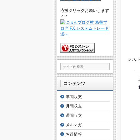
応援クリックお願いします
＾＾
シスト
コンテンツ
年間収支
 3
月間収支
 EURJ
週間収支
 GBPU
メルマガ
 GBPA
お得情報
 GBPJ